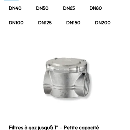
DN40
DN50
DN65
DN80
DN100
DN125
DN150
DN200
Filtres à gaz jusqu’à 1” – Petite capacité