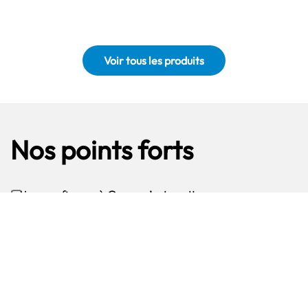
Voir tous les produits
Nos points forts
Faire confiance à Geca, c’est mettre vos
environnements, tant industriels que domestiques,
entre d’excellentes mains. En plus de 30 ans
d'expérience, notre savoir-faire a évolué pour offrir
de nouvelles réponses à vos besoins de sécurité.